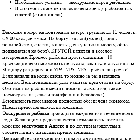
Необходимое условие — инструктаж перед рыбалкой.
В стоимость посещения включена аренда рыболовных
снастей (спиннингов).
Выходим в море на понтонном катере, группой до 11 человек,
с 9:00 каждые 3 часа. На борту:гальюн(туалет), гриль,
большой стол, снасти, жилеты для купании в море(удобно
подниматься на борт), КРУТОЙ капитан и весёлое
настроение. Процесс рыбалки прост: спиннинг -10
крючков,ничего насаживать не нужно, закинули опустили на
30м,пару раз дернули и УРА, УРА, УРА - рыбка на крючке!
Если напали на косяк рыбы, то можно за раз вытащить
десяток. Весь пойманный улов капитан приготовит на борту.
Охотимся на рыбные места с помощью эхолотов, также
посмотрите на дельфинов(афолин и белобочка).
Безопасность пассажиров полностью обеспечена сервисом.
Пледы предоставляются по желанию.
Экскурсии и рыбалка
проводятся ежедневно в течение всего
года. Желающим предоставляется возможность посетить
морские
экскурсии
в
Адлере
и по другим маршрутам в
соответствии с личными предпочтениями.
Заказывайте экскурсию по стандартному предложению или