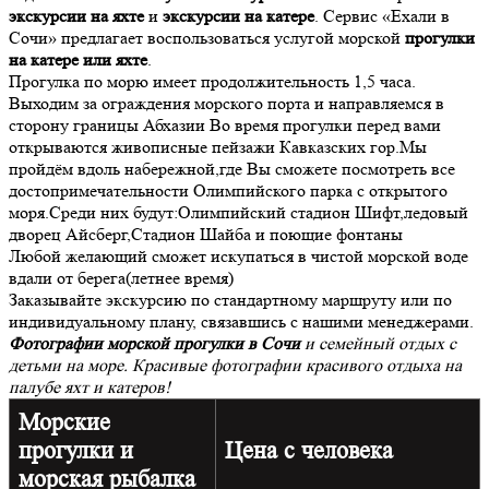
экскурсии на яхте
и
экскурсии на катере
. Сервис «Ехали в
Сочи» предлагает воспользоваться услугой морской
прогулки
на катере или яхте
.
Прогулка по морю имеет продолжительность 1,5 часа.
Выходим за ограждения морского порта и направляемся в
сторону границы Абхазии
Во время прогулки перед вами
открываются живописные пейзажи Кавказских гор.Мы
пройдём вдоль набережной,где Вы сможете посмотреть все
достопримечательности Олимпийского парка с открытого
моря.Среди них будут:Олимпийский стадион Шифт,ледовый
дворец Айсберг,Стадион Шайба и поющие фонтаны
Любой желающий сможет искупаться в чистой морской воде
вдали от берега(летнее время)
Заказывайте экскурсию по стандартному маршруту или по
индивидуальному плану, связавшись с нашими менеджерами.
Фотографии морской прогулки в Сочи
и семейный отдых с
детьми на море. Красивые фотографии красивого отдыха на
палубе яхт и катеров!
Морские
прогулки и
Цена с человека
морская рыбалка