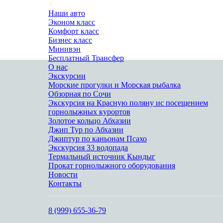
×
Наши авто
Эконом класс
Комфорт класс
Бизнес класс
Минивэн
Бесплатный Трансфер
О нас
Экскурсии
Морские прогулки и Морская рыбалка
Обзорная по Сочи
Экскурсия на Красную поляну ис посещением
горнолыжных курортов
Золотое кольцо Абхазии
Джип Тур по Абхазии
Джиптур по каньонам Псахо
Экскурсия 33 водопада
Термальный источник Кындыг
Прокат горнолыжного оборудования
Новости
Контакты
___________________________________________
8 (999) 655-36-79