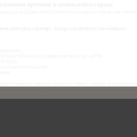
экономия времени в незнакомом городе
ная с рядом трудностей. Службы пассажирских перевозок перегр
чая трансфер аэропорт Адлер, гарантирует пассажирам:
нировании;
устройствами и средствами перевозки для детей;
я рейса;
ти и вместительности;
ения.
ывайте машины комфорт-класса от нашего сервиса и наслаждайте