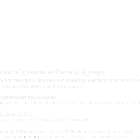
и на ж/д вокзале Сочи и Адлера
о для поездки
и
заказывают трансфер комфорт-класса
для бы
 предварительному и срочному заказу.
беспечивает пассажиров:
swagen Jetta, Skoda Octavia, Toyota Corolla в соответствии с 
а;
адержке рейса;
ила передвижения и маршрут следования;
ить на поездках и включает в себя ряд дополнительных услуг.
казывайте
наши авто
, предварительно указывая количество и возра