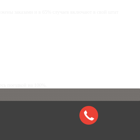
ужены заказами и в 65% случаев включают в свой штат
сь поездкой на 100%.