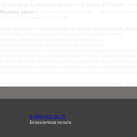
Трансфер Сочи от сервиса «Ехали в Сочи» — 
Вызвать такси
во время курортного сезона — задача, сопряжен
водителей без знания местности.
Заказ машины в нашем сервисе в любую точку региона, вклю
отсутствие необоснованных переплат за транспортировку;
точную доставку по указанному в заказе адресу;
оперативную подачу машины при срочном заказе;
подачу автомобиля в указанное время при предварительном бро
полную чистоту салона и оборудование салона климатическими 
встречу на месте прибытия, включая ожидание задерживающегос
предоставление транспорта подходящей модели, грузоподъемнос
помощь в погрузке и выгрузке багажа на месте прибытия и засел
Мы помогаем быстро погрузиться в курортную атмосферу. Заказ
8 (999) 655-36-79
Безналичная оплата