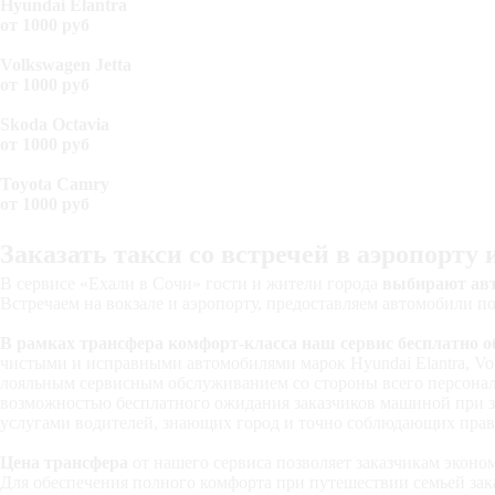
Hyundai Elantra
от
1000
руб
Volkswagen Jetta
от
1000
руб
Skoda Octavia
от
1000 руб
Toyota Camry
от
1000 руб
Заказать такси со встречей в аэропорту 
В сервисе «Ехали в Сочи» гости и жители города
выбирают авт
Встречаем на вокзале и аэропорту, предоставляем автомобили по
В рамках трансфера комфорт-класса наш сервис бесплатно о
чистыми и исправными автомобилями марок Hyundai Elantra, Volk
лояльным сервисным обслуживанием со стороны всего персонал
возможностью бесплатного ожидания заказчиков машиной при з
услугами водителей, знающих город и точно соблюдающих прав
Цена трансфера
от нашего сервиса позволяет заказчикам эконом
Для обеспечения полного комфорта при путешествии семьей за